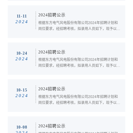
风电运行检修工：刘永豪，24岁，大专，吉林水利
电力职业学院，发电机及电力系统。风电运行检修
2024招聘公示
工：林峻涛，27岁，大专，云南能源职业技术学
11-11
2024
院，机电一体化技术。风电运行检修工：周帅帅，
根据东方电气风电股份有限公司2024年招聘计划和
25岁，...
岗位要求，经招聘考核，拟录用人员如下，现予以公
示，公示期7天。公示期间如有异议，可向公司人力
资源部门和纪检监察审计部门反映。 监督
电话：0838-2689195（工作时间接听）。邮箱：
2024招聘公示
dffdjw@dongfang.com。 序号姓名学历
10-24
2024
毕业学校专业1张进宝本科重庆大学...
根据东方电气风电股份有限公司2024年招聘计划和
岗位要求，经招聘考核，拟录用人员如下，现予以公
示，公示期7天。公示期间如有异议，可向公司人力
资源部门和纪检监察审计部门反映。 监督
电话：0838-2689195（工作时间接听）。邮箱：
2024招聘公示
dffdjw@dongfang.com。序号姓名学历毕业学校专
10-15
2024
业1邱文杰本科圣彼得堡国立交通大学电力工程与...
根据东方电气风电股份有限公司2024年招聘计划和
岗位要求，经招聘考核，拟录用人员如下，现予以公
示，公示期7天。公示期间如有异议，可向公司人力
资源部门和纪检监察审计部门反映。 监督
电话：0838-2689195（工作时间接听）。邮箱：
2024招聘公示
dffdjw@dongfang.com。序号姓名学历毕业学校专
10-08
2024
业1何维本科辽宁工程技术大学金属材料工程2周小...