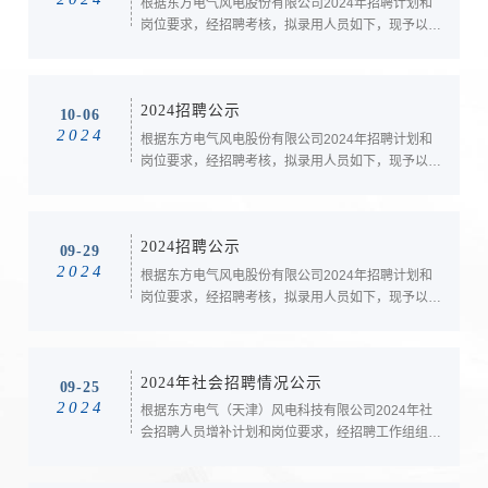
根据东方电气风电股份有限公司2024年招聘计划和
岗位要求，经招聘考核，拟录用人员如下，现予以公
示，公示期7天。公示期间如有异议，可向公司人力
资源部门和纪检监察审计部门反映。 监督
电话：0838-2689195（工作时间接听）。邮箱：
2024招聘公示
dffdjw@dongfang.com。序号姓名学历毕业学校专
10-06
2024
业1李川本科兰州理工大学金属材料2王菲本科曲阜...
根据东方电气风电股份有限公司2024年招聘计划和
岗位要求，经招聘考核，拟录用人员如下，现予以公
示，公示期7天。公示期间如有异议，可向公司人力
资源部门和纪检监察审计部门反映。 监督
电话：0838-2689195（工作时间接听）。邮箱：
2024招聘公示
dffdjw@dongfang.com。序号姓名学历毕业学校专
09-29
2024
业1张欢本科新疆农业大学土木工程2胡云涯本科四...
根据东方电气风电股份有限公司2024年招聘计划和
岗位要求，经招聘考核，拟录用人员如下，现予以公
示，公示期7天。公示期间如有异议，可向公司人力
资源部门和纪检监察审计部门反映。 监督
电话：0838-2689195（工作时间接听）。邮箱：
2024年社会招聘情况公示
dffdjw@dongfang.com。序号姓名学历毕业学校专
09-25
2024
业1李宁本科湖北三峡大学机电一体化工程2张竟宇...
根据东方电气（天津）风电科技有限公司2024年社
会招聘人员增补计划和岗位要求，经招聘工作组组
织、评审组面试考核，现将制造工艺拟录用人员公示
如下。姓名性别出生日期院校学历专业黄鑫钿男