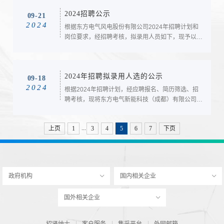
2001.9.7天津工业大学本科机械工程公示期：2024
2024招聘公示
年9月26日至2024年10月2日。公示期间如有异议，
09-21
2024
可向招聘纪检监督人员反映。联系电话：022-
根据东方电气风电股份有限公司2024年招聘计划和
66321900-3118...
岗位要求，经招聘考核，拟录用人员如下，现予以公
示，公示期7天。公示期间如有异议，可向公司人力
资源部门和纪检监察审计部门反映。监督电话：
0838-2689195（工作时间接听）。邮箱：
2024年招聘拟录用人选的公示
dffdjw@dongfang.com。序号姓名学历毕业学校专
09-18
2024
业1曹献硕士中国科学院大学电气工程2黄可本科四
根据2024年招聘计划，经应聘报名、简历筛选、招
川大学电气工程及...
聘考核，现将东方电气新能科技（成都）有限公司招
聘有关岗位拟录用人员公示如下：一、拟录用人选风
电运行检修工：梁涵，25岁，男，四川航天职业技
...
上页
1
3
4
5
6
7
下页
术学院，大专，机械设计与制造 。风电运行检修
工：杨学军，34岁，男，天津机电职业技术学院，
大专，数控技术。风电运行检修工：罗肖虎，25
岁，男，...
政府机构
国内相关企业
国外相关企业