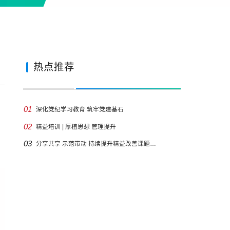
热点推荐
：
01
深化党纪学习教育 筑牢党建基石
02
精益培训 | 厚植思想 管理提升
03
分享共享 示范带动 持续提升精益改善课题…