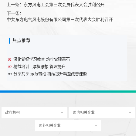
上一条：
东方风电工会第三次会员代表大会胜利召开
下一条：
中共东方电气风电股份有限公司第三次代表大会胜利召开
热点推荐
深化党纪学习教育 筑牢党建基石
01
精益培训 | 厚植思想 管理提升
02
分享共享 示范带动 持续提升精益改善课题…
03
政府机构
国内相关企业
国外相关企业