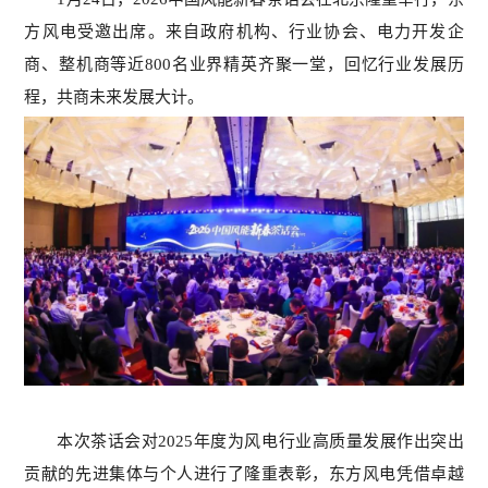
方风电受邀出席。来自政府机构、行业协会、电力开发企
商、整机商等近800名业界精英齐聚一堂，回忆行业发展历
程，共商未来发展大计。
本次茶话会对2025年度为风电行业高质量发展作出突出
贡献的先进集体与个人进行了隆重表彰，东方风电凭借卓越