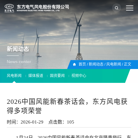
新闻动态
News center
首页
/
新闻动态
/
风电新闻
/
正文
风电新闻
媒体报道
国资要闻
视频中心
2026中国风能新春茶话会，东方风电获
得多项荣誉
时间：2026-01-29 点击数：
105
1月24日，2026中国风能新春茶话会在北京隆重举行，东