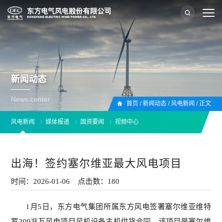
新闻动态
News center
首页
/
新闻动态
/
风电新闻
/
正文
风电新闻
媒体报道
国资要闻
视频中心
出海！签约塞尔维亚最大风电项目
时间：2026-01-06 点击数：
180
1月5日，东方电气集团所属东方风电签署塞尔维亚维特
罗300兆瓦风电项目风机设备主机供货合同。该项目是塞尔维