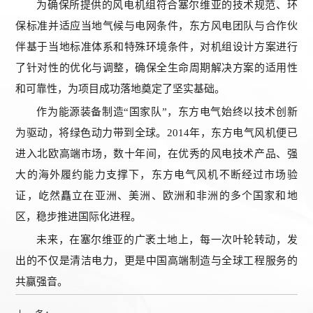
为确保所提供的风电机组符合塞尔维亚的技术规范、环
保标准并适应当地气候与电网条件，东方风电团队与合作伙
伴基于当地标准体系和特殊环境条件，对机组设计方案进行
了针对性的优化与调整，确保全生命周期解决方案的适用性
和可靠性，为项目成功落地奠定了坚实基础。
作为能源装备制造“国家队”，东方电气始终以技术创新
为驱动，将绿色动力带到全球。2014年，东方电气风机便已
进入北欧高端市场，数十年间，在优秀的风电技术产品、强
大的海外履约能力支撑下，东方电气风机不断经过市场验
证，屹然矗立在亚洲、美洲、欧洲和非洲的多个国家和地
区，稳步推进国际化进程。
未来，在塞尔维亚的广袤土地上，每一次叶轮转动，发
出的不仅是清洁电力，更是中国高端制造与全球工程服务的
共赢强音。