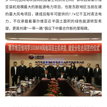
亚装机规模最大的新能源电力项目，也是东欧地区当前在建
的最大风电项目，建成后每年可提供约7.74亿千瓦时清洁电
力，不仅承载着塞尔维亚近半国土面积的绿色能源转型希
望，更是共建“一带一路”倡议下中塞合作新的里程碑。