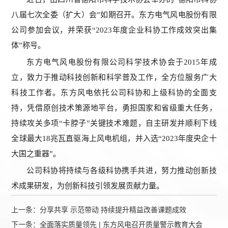
八届七次全委（扩大）会”如期召开。东方电气风电股份有限
公司参加会议，并荣获“2023年度企业科协工作成效突出集
体”称号。
东方电气风电股份有限公司科学技术协会于2015年成
立，致力于推动科技创新和科学普及工作，全方位服务广大
科技工作者。东方风电依托公司科协和上级科协的全面支
持，凭借原创技术策源地平台，勇担国家和省级重大任务，
持续攻关多项“卡脖子”关键技术难题，自主研发并顺利下线
全球最大18兆瓦直驱海上风电机组，并入选“2023年度央企十
大国之重器”。
公司科协将持续与各级科协携手共进，努力推动创新技
术成果研发，为创新科技引领发展贡献力量。
上一条：
分享共享 示范带动 持续提升精益改善课题成效
下一条：
全面落实质量领先 | 东方风电召开质量警示教育大会