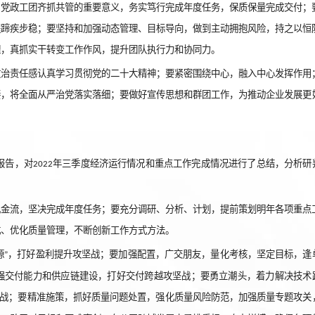
、党政工团齐抓共管的重要意义，务实笃行完成年度任务，保质保量完成交付；
程蹄疾步稳；要坚持和加强动态管理、目标导向，做到主动拥抱风险，持之以恒
理，真抓实干转变工作作风，提升团队执行力和协同力。
政治责任感认真学习贯彻党的二十大精神；要紧密围绕中心，融入中心发挥作用
接，将全面从严治党落实落细；要做好宣传思想和群团工作，为推动企业发展更
报告，对
年三季度经济运行情况和重点工作完成情况进行了总结，分析研
2022
现金流，坚决完成年度任务；要充分调研、分析、计划，提前策划明年各项重点
式、优化质量管理，不断创新工作方式方法。
源
，打好盈利提升攻坚战；要加强配置，广交朋友，量化考核，坚定目标，逢
”
强交付能力和供应链建设，打好交付跨越攻坚战；要勇立潮头，着力解决技术
战；要精准施策，抓好质量问题处置，强化质量风险防范，加强质量专题攻关