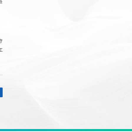
任
守
工