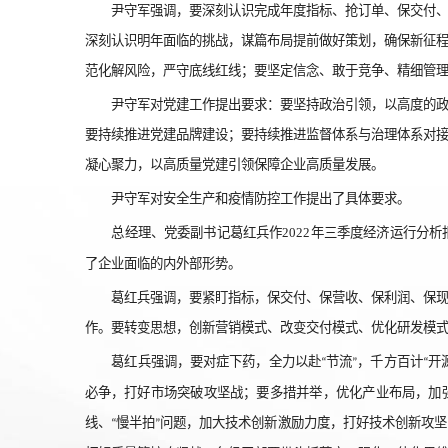
尹守军强调，要深刻认识完成年度指标、抢订单、保交付
深刻认识明年面临的挑战，谋篇布局提前做好策划，确保新征
范化解风险，严守底线红线；要坚定信念、敢于竞争、精细管
尹守军对党建工作提出要求：要坚持政治引领，以高度的
要持续推进党建品牌建设；要持续推进监督体系与治理体系对
凝心聚力，以高质量党建引领保障企业高质量发展。
尹守军对安全生产和疫情防控工作提出了具体要求。
总经理、党委副书记葛红兵作
2022
年三季度经济运行分析
了企业面临的内外部形势。
葛红兵强调，要紧盯指标，保交付、保营收、保利润、保
作。要转变思想，创新营销模式、改变交付模式、优化研发模
葛红兵强调，要对症下药，全力以赴
节流
，千方百计
开
“
”
“
必争，打好市场突破攻坚战；要多措并举，优化产业布局，加
线、
慢半拍
问题，加大技术创新激励力度，打好技术创新攻坚
“
”