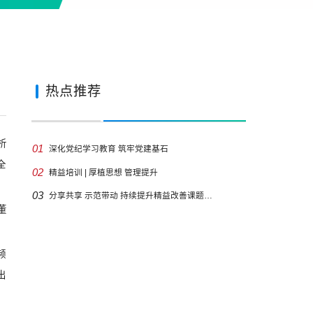
热点推荐
析
01
深化党纪学习教育 筑牢党建基石
全
02
精益培训 | 厚植思想 管理提升
03
分享共享 示范带动 持续提升精益改善课题…
董
频
出