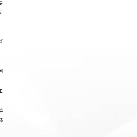
要
防
；
好
判
工
单
路
，