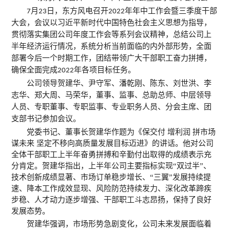
月
日，东方风电召开
年年中工作会暨三季度干部
7
23
2022
大会，会议以习近平新时代中国特色社会主义思想为指导，
贯彻落实集团公司年度工作会等系列会议精神，总结公司上
半年经济运行情况，系统分析当前面临的内外部形势，全面
部署今后一个时期工作，团结带领广大干部职工奋力拼搏，
确保全面完成
年各项目标任务。
2022
公司领导贺建华、尹守军、潘乾刚、陈东、刘世洪、李
志华、郑大周、马荣华，董事、监事、总助总师、中层领导
人员、专职董事、专职监事、专业职务人员、分会主席、团
支部书记参加会议。
党委书记、董事长贺建华作题为《保交付
增利润
拼市场
谋未来
坚定不移向高质量发展目标迈进》的讲话。他对公司
全体干部职工上半年奋勇拼搏和辛勤付出取得的成绩表示充
分肯定。贺建华指出，上半年公司主要指标实现
“双过半”、
技术创新成绩显著、市场订单稳步增长、“三翼”发展持续提
速、降本工作成效显现、风险防范持续发力、深化改革蹄疾
步稳、人才动力逐步增强、干部职工斗志昂扬，保持了良好
发展态势。
贺建华强调，市场形势急剧变化，公司未来发展面临着