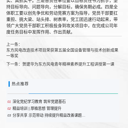
实、真抓实干。三是各责任单位要以目标责任书为抓手，坚
持目标导向、问题导向，分解目标，确保务期必成。四是全
体职工要以创先争优和劳动竞赛方案为指导，党员干部要扛
重担、挑大梁、站头排、树表率，党工团迅速行动起来，带
领广大党员干部职工积极投身到攻关项目中，在完成公司年
度任务目标中发挥作用、作出贡献。
上一条：
东方风电改造技术项目荣获第五届全国设备管理与技术创新成果
一等奖
下一条：
贺建华为东方风电青年精神素养提升工程讲授第一课
热点推荐
深化党纪学习教育 筑牢党建基石
01
精益培训 | 厚植思想 管理提升
02
分享共享 示范带动 持续提升精益改善课题…
03