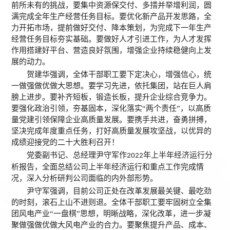
前所未有的挑战，要集中资源保交付、多措并举增利润，圆
满完成全年生产经营任务目标。要优化新产品开发思路，全
力开拓市场，提前做好交付、降本策划，为完成下一年生产
经营任务目标夯实基础。要做好人才引进工作，为人才发挥
作用搭建好平台、营造良好氛围，增强企业持续稳健向上发
展的动力。
贺建华强调，全体干部职工要下定决心，增强信心，统
一做强做优做大思想。要学习先进，依托集团，站在巨人肩
膀上进步。要补齐短板，锻造长板，提升企业综合竞争力。
要强化政治引领，夯基固本，深化落实
“两个责任”，以高质
量党建引领保障企业高质量发展。要携手共进，奋勇拼搏，
坚决完成年度重点任务，打好高质量发展攻坚战，以优异的
成绩迎接党的二十大胜利召开！
党委副书记、总经理尹守军作
年上半年经济运行分
2022
析报告，全面总结公司上半年经济运行和重点工作完成情
况，深入分析研判公司面临的内外部形势。
尹守军强调，目前公司正处在改革发展最关键、最吃劲
的时刻，滚石上山不进则退。全体干部职工要牢固树立全集
团风电产业
“一盘棋”思想，明晰战略，深化改革，进一步凝
聚做强做优做大风电产业的合力。要聚焦提升产品、成本、